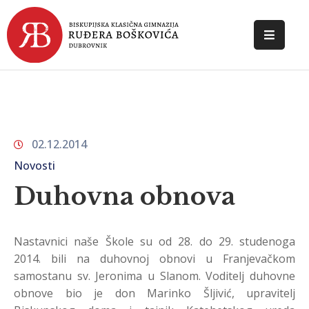
POČETNA
O
ŠKOLI
02.12.2014
DOKUMENTI
Novosti
NOVOSTI
Duhovna obnova
KONTAKT
Nastavnici naše Škole su od 28. do 29. studenoga
2014. bili na duhovnoj obnovi u Franjevačkom
samostanu sv. Jeronima u Slanom. Voditelj duhovne
obnove bio je don Marinko Šljivić, upravitelj