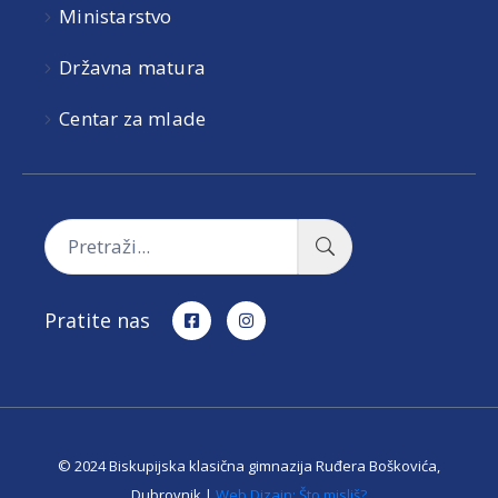
Ministarstvo
Državna matura
Centar za mlade
Pratite nas
© 2024 Biskupijska klasična gimnazija Ruđera Boškovića,
Dubrovnik |
Web Dizajn: Što misliš?