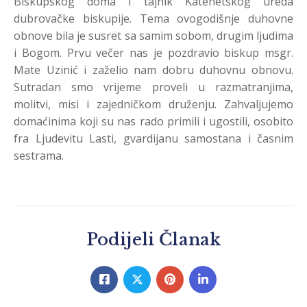
Biskupskog doma i tajnik Katehetskog ureda
dubrovačke biskupije. Tema ovogodišnje duhovne
obnove bila je susret sa samim sobom, drugim ljudima
i Bogom. Prvu večer nas je pozdravio biskup msgr.
Mate Uzinić i zaželio nam dobru duhovnu obnovu.
Sutradan smo vrijeme proveli u razmatranjima,
molitvi, misi i zajedničkom druženju. Zahvaljujemo
domaćinima koji su nas rado primili i ugostili, osobito
fra Ljudevitu Lasti, gvardijanu samostana i časnim
sestrama.
Podijeli Članak