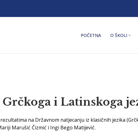
POČETNA
O ŠKOLI
 Grčkoga i Latinskoga je
ezultatima na Državnom natjecanju iz klasičnih jezika (Grčki j
riji Marušić Čizmić i Ingi Bego Matijević.