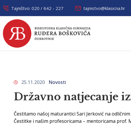
Tajništvo: 020 / 642 - 227
tajnistvo@klasicna.hr
25.11.2020
Novosti
Državno natjecanje iz
Čestitamo našoj maturantici Sari Jerković na odličnim r
Čestitke i našim profesoricama – mentoricama prof. Ma