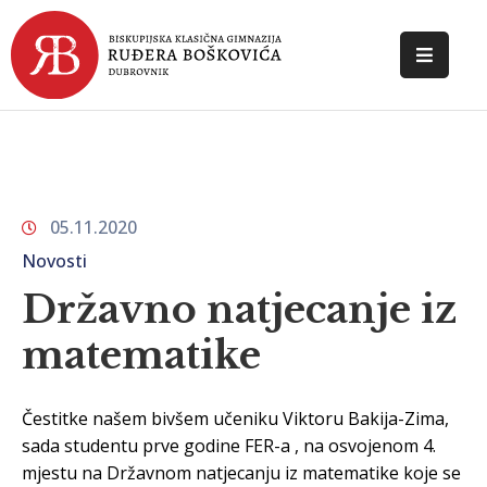
POČETNA
O
ŠKOLI
05.11.2020
DOKUMENTI
Novosti
NOVOSTI
Državno natjecanje iz
KONTAKT
matematike
Čestitke našem bivšem učeniku Viktoru Bakija-Zima,
sada studentu prve godine FER-a , na osvojenom 4.
mjestu na Državnom natjecanju iz matematike koje se