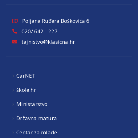
Poljana Ruđera Boškovića 6
020/ 642 - 227
tajnistvo@klasicna.hr
CarNET
škole.hr
Ministarstvo
Državna matura
Centar za mlade