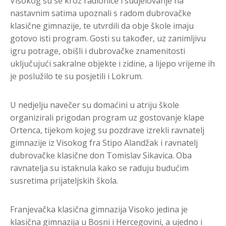
Visokog su se kroz radionice i sudjelovanje na
nastavnim satima upoznali s radom dubrovačke
klasične gimnazije, te utvrdili da obje škole imaju
gotovo isti program. Gosti su također, uz zanimljivu
igru potrage, obišli i dubrovačke znamenitosti
uključujući sakralne objekte i zidine, a lijepo vrijeme ih
je poslužilo te su posjetili i Lokrum.
U nedjelju navečer su domaćini u atriju škole
organizirali prigodan program uz gostovanje klape
Ortenca, tijekom kojeg su pozdrave izrekli ravnatelj
gimnazije iz Visokog fra Stipo Alandžak i ravnatelj
dubrovačke klasične don Tomislav Sikavica. Oba
ravnatelja su istaknula kako se raduju budućim
susretima prijateljskih škola.
Franjevačka klasična gimnazija Visoko jedina je
klasična gimnazija u Bosni i Hercegovini, a ujedno i