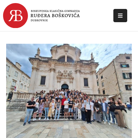
POČETNA
O
ŠKOLI
DOKUMENTI
NOVOSTI
KONTAKT