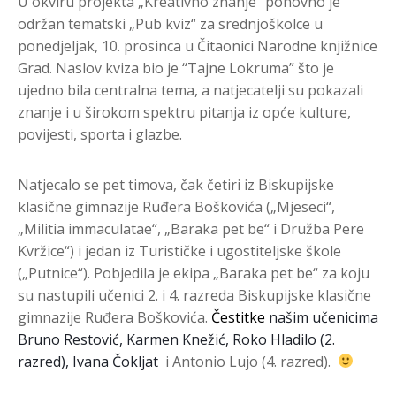
U okviru projekta „Kreativno znanje“ ponovno je
održan tematski „Pub kviz“ za srednjoškolce u
ponedjeljak, 10. prosinca u Čitaonici Narodne knjižnice
Grad. Naslov kviza bio je “Tajne Lokruma” što je
ujedno bila centralna tema, a natjecatelji su pokazali
znanje i u širokom spektru pitanja iz opće kulture,
povijesti, sporta i glazbe.
Natjecalo se pet timova, čak četiri iz Biskupijske
klasične gimnazije Ruđera Boškovića („Mjeseci“,
„Militia immaculatae“, „Baraka pet be“ i Družba Pere
Kvržice“) i jedan iz Turističke i ugostiteljske škole
(„Putnice“). Pobjedila je ekipa „Baraka pet be“ za koju
su nastupili učenici 2. i 4. razreda Biskupijske klasične
gimnazije Ruđera Boškovića.
Čestitke
našim učenicima
Bruno Restović, Karmen Knežić
, Roko Hladilo (2.
razred), Ivana Čokljat
i Antonio Lujo (4. razred).