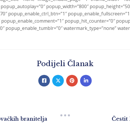
″ popup_autoplay=”0″ popup_width=”800″ popup_height=”500
”70″ popup_enable_ctrl_btn=”1″ popup_enable_fullscreen=”
 popup_enable_comment=”1″ popup_hit_counter=”0″ popup_
0″ popup_enable_tumblr=”0″ watermark_type=”none” waterm
Podijeli Članak
vačkih branitelja
Čestit