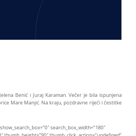
elena Benić i Juraj Karaman. Večer je bila ispunjena
rice Mare Manjić. Na kraju, pozdravne riječi i čestitke
c” show_search_box=”0″ search_box_width=”180″
 thumb_height=”90″ thumb_click_action=”undefined”