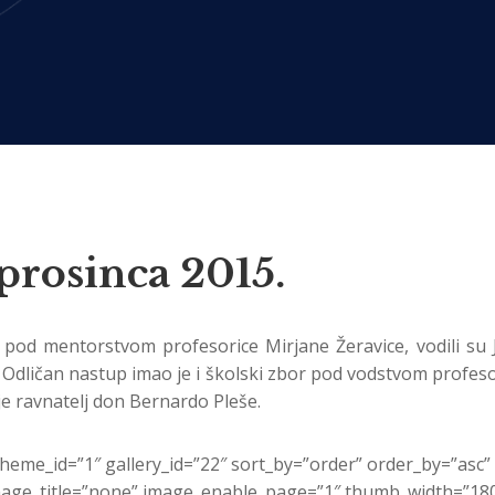
 prosinca 2015.
pod mentorstvom profesorice Mirjane Žeravice, vodili su J
ci. Odličan nastup imao je i školski zbor pod vodstvom profeso
e ravnatelj don Bernardo Pleše.
theme_id=”1″ gallery_id=”22″ sort_by=”order” order_by=”as
ge_title=”none” image_enable_page=”1″ thumb_width=”180″