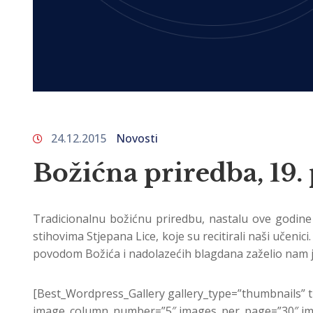
24.12.2015
Novosti
Božićna priredba, 19.
Tradicionalnu božićnu priredbu, nastalu ove godine 
stihovima Stjepana Lice, koje su recitirali naši učeni
povodom Božića i nadolazećih blagdana zaželio nam j
[Best_Wordpress_Gallery gallery_type=”thumbnails” 
image_column_number=”5″ images_per_page=”30″ ima