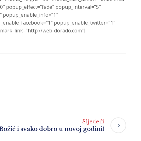
″ popup_effect=”fade” popup_interval=”5″
1″ popup_enable_info=”1″
enable_facebook=”1″ popup_enable_twitter=”1″
ark_link=”http://web-dorado.com”]
Sljedeći
 Božić i svako dobro u novoj godini!