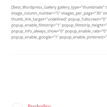
[Best_Wordpress_Gallery gallery_type=”thumbnails” 
image_column_number=”5″ images_per_page=”30″ ima
thumb_link_target=”undefined” popup_fullscreen=”0
popup_enable_filmstrip=”1″ popup_filmstrip_height=
popup_info_always_show=”0″ popup_enable_rate=”0″
popup_enable_google=”1″ popup_enable_pinterest=”
Prethodno