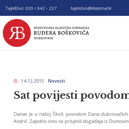
Tajništvo: 020 / 642 - 227
tajnistvo@klasicna.hr
14.12.2015
Novosti
Sat povijesti povodo
Danas je u našoj Školi, povodom Dana dubrovačkih b
Andrić. Zajedno smo se prisjetili događaja iz Domovins