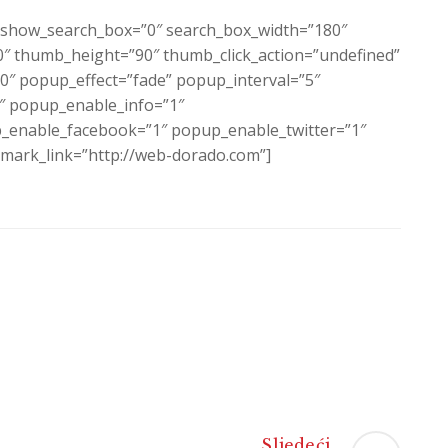
c” show_search_box=”0″ search_box_width=”180″
 thumb_height=”90″ thumb_click_action=”undefined”
″ popup_effect=”fade” popup_interval=”5″
1″ popup_enable_info=”1″
enable_facebook=”1″ popup_enable_twitter=”1″
ark_link=”http://web-dorado.com”]
Sljedeći