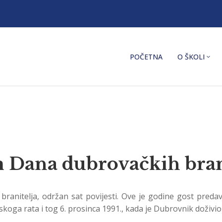
POČETNA
O ŠKOLI
m Dana dubrovačkih bran
ranitelja, održan sat povijesti. Ove je godine gost pre
koga rata i tog 6. prosinca 1991., kada je Dubrovnik doživio 