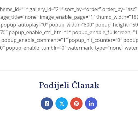
theme_id=”1″ gallery_id=”21″ sort_by=”order” order_by=”as
ge_title=”none” image_enable_page=”1″ thumb_width=”180″
″ popup_autoplay=”0″ popup_width=”800″ popup_height=”500
”70″ popup_enable_ctrl_btn=”1″ popup_enable_fullscreen=”
 popup_enable_comment=”1″ popup_hit_counter=”0″ popup_
0″ popup_enable_tumblr=”0″ watermark_type=”none” waterm
Podijeli Članak