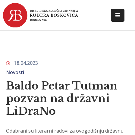
POČETNA
O
ŠKOLI
18.04.2023
DOKUMENTI
Novosti
NOVOSTI
Baldo Petar Tutman
KONTAKT
pozvan na državni
LiDraNo
Odabrani su literarni radovi za ovogodišnju državnu