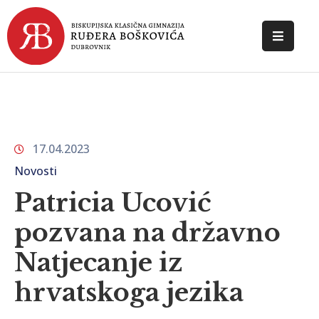
POČETNA
O
ŠKOLI
17.04.2023
DOKUMENTI
Novosti
NOVOSTI
Patricia Ucović
KONTAKT
pozvana na državno
Natjecanje iz
hrvatskoga jezika