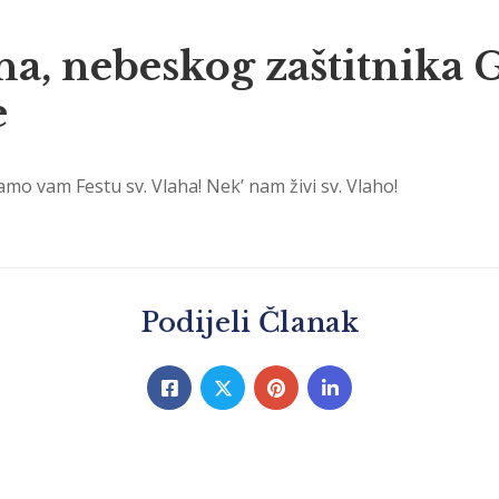
aha, nebeskog zaštitnika
e
tamo vam Festu sv. Vlaha! Nekʼ nam živi sv. Vlaho!
Podijeli Članak