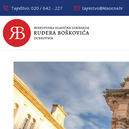
Tajništvo: 020 / 642 - 227
tajnistvo@klasicna.hr