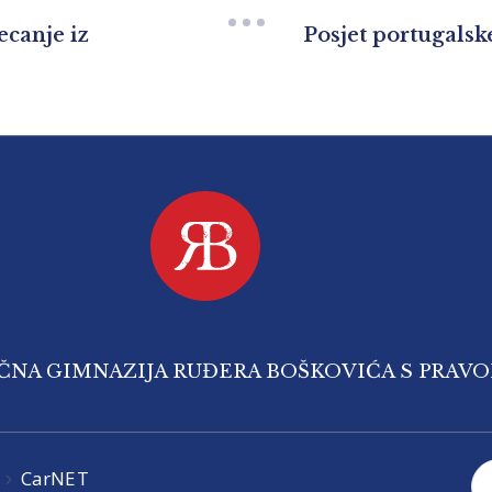
ecanje iz
Posjet portugalsk
IČNA GIMNAZIJA RUĐERA BOŠKOVIĆA S PRAV
CarNET