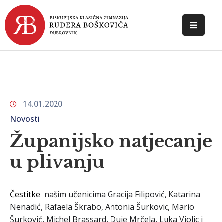
POČETNA
O
ŠKOLI
14.01.2020
DOKUMENTI
Novosti
NOVOSTI
Županijsko natjecanje
KONTAKT
u plivanju
Čestitke
našim učenicima Gracija Filipović, Katarina
Nenadić, Rafaela Škrabo, Antonia Šurkovic, Mario
Šurković, Michel Brassard, Duje Mrčela, Luka Violic i