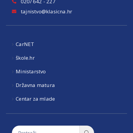
020/ 642 - 227
tajnistvo@klasicna.hr
CarNET
škole.hr
Ministarstvo
Državna matura
Centar za mlade