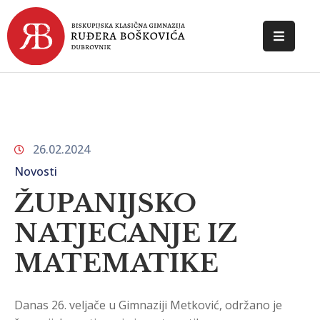
POČETNA
O
ŠKOLI
26.02.2024
DOKUMENTI
Novosti
NOVOSTI
ŽUPANIJSKO
KONTAKT
NATJECANJE IZ
MATEMATIKE
Danas 26. veljače u Gimnaziji Metković, održano je