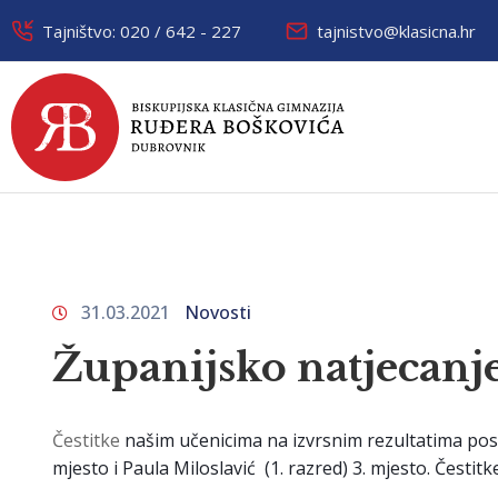
Tajništvo: 020 / 642 - 227
tajnistvo@klasicna.hr
31.03.2021
Novosti
Županijsko natjecanj
Čestitke
našim učenicima na izvrsnim rezultatima posti
mjesto i Paula Miloslavić
(1. razred) 3. mjesto. Čestitk