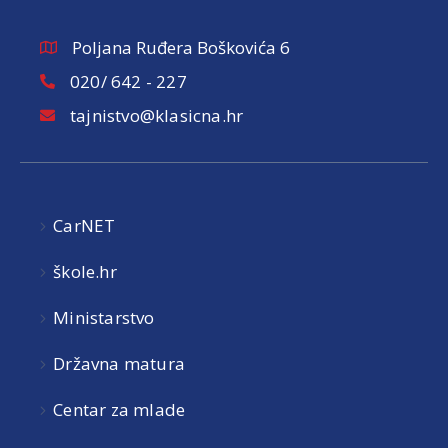
Poljana Ruđera Boškovića 6
020/ 642 - 227
tajnistvo@klasicna.hr
CarNET
škole.hr
Ministarstvo
Državna matura
Centar za mlade