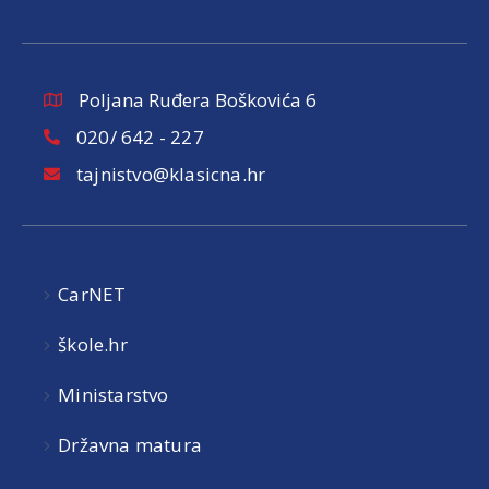
Poljana Ruđera Boškovića 6
020/ 642 - 227
tajnistvo@klasicna.hr
CarNET
škole.hr
Ministarstvo
Državna matura