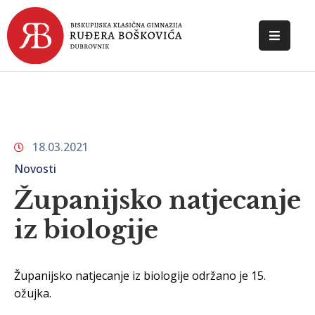
POČETNA
O
ŠKOLI
18.03.2021
DOKUMENTI
Novosti
NOVOSTI
Županijsko natjecanje
KONTAKT
iz biologije
Županijsko natjecanje iz biologije održano je 15.
ožujka.