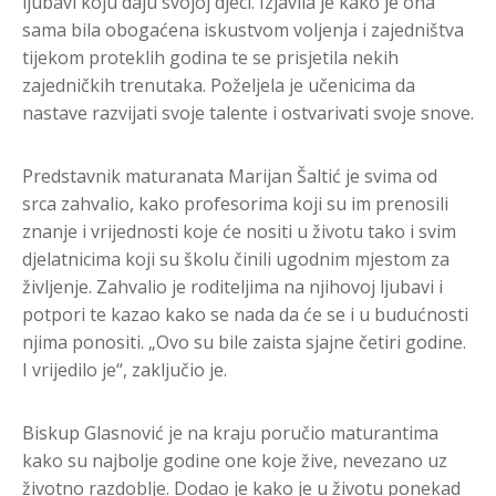
ljubavi koju daju svojoj djeci. Izjavila je kako je ona
sama bila obogaćena iskustvom voljenja i zajedništva
tijekom proteklih godina te se prisjetila nekih
zajedničkih trenutaka. Poželjela je učenicima da
nastave razvijati svoje talente i ostvarivati svoje snove.
Predstavnik maturanata Marijan Šaltić je svima od
srca zahvalio, kako profesorima koji su im prenosili
znanje i vrijednosti koje će nositi u životu tako i svim
djelatnicima koji su školu činili ugodnim mjestom za
življenje. Zahvalio je roditeljima na njihovoj ljubavi i
potpori te kazao kako se nada da će se i u budućnosti
njima ponositi. „Ovo su bile zaista sjajne četiri godine.
I vrijedilo je“, zaključio je.
Biskup Glasnović je na kraju poručio maturantima
kako su najbolje godine one koje žive, nevezano uz
životno razdoblje. Dodao je kako je u životu ponekad