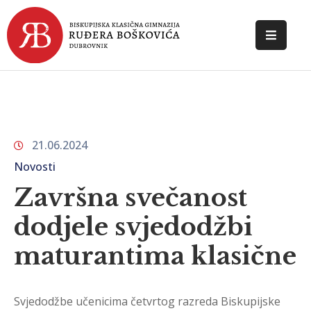
POČETNA
O
ŠKOLI
21.06.2024
DOKUMENTI
Novosti
NOVOSTI
Završna svečanost
KONTAKT
dodjele svjedodžbi
maturantima klasične
Svjedodžbe učenicima četvrtog razreda Biskupijske