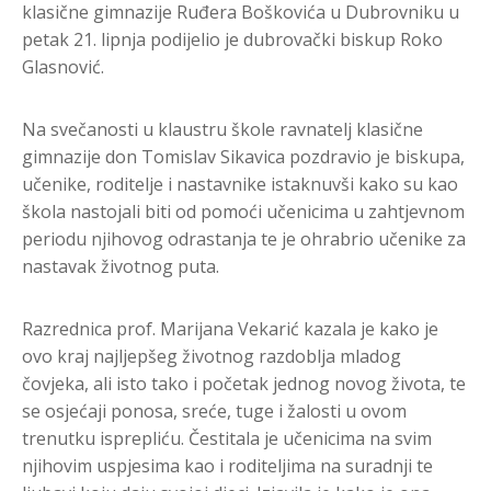
klasične gimnazije Ruđera Boškovića u Dubrovniku u
petak 21. lipnja podijelio je dubrovački biskup Roko
Glasnović.
Na svečanosti u klaustru škole ravnatelj klasične
gimnazije don Tomislav Sikavica pozdravio je biskupa,
učenike, roditelje i nastavnike istaknuvši kako su kao
škola nastojali biti od pomoći učenicima u zahtjevnom
periodu njihovog odrastanja te je ohrabrio učenike za
nastavak životnog puta.
Razrednica prof. Marijana Vekarić kazala je kako je
ovo kraj najljepšeg životnog razdoblja mladog
čovjeka, ali isto tako i početak jednog novog života, te
se osjećaji ponosa, sreće, tuge i žalosti u ovom
trenutku isprepliću. Čestitala je učenicima na svim
njihovim uspjesima kao i roditeljima na suradnji te