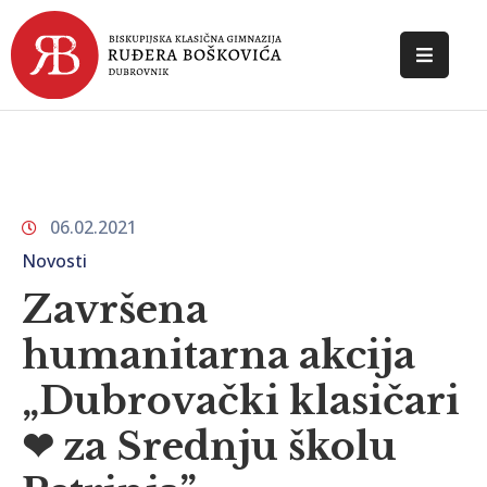
POČETNA
O
ŠKOLI
06.02.2021
DOKUMENTI
Novosti
NOVOSTI
Završena
KONTAKT
humanitarna akcija
„Dubrovački klasičari
❤ za Srednju školu