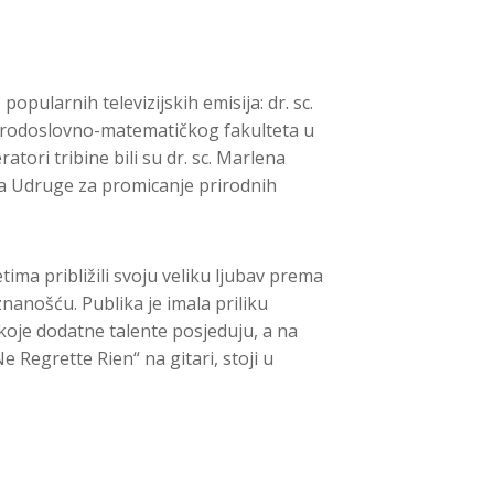
popularnih televizijskih emisija: dr. sc.
s Prirodoslovno-matematičkog fakulteta u
atori tribine bili su dr. sc. Marlena
va Udruge za promicanje prirodnih
a približili svoju veliku ljubav prema
nanošću. Publika je imala priliku
koje dodatne talente posjeduju, a na
e Regrette Rien“ na gitari, stoji u