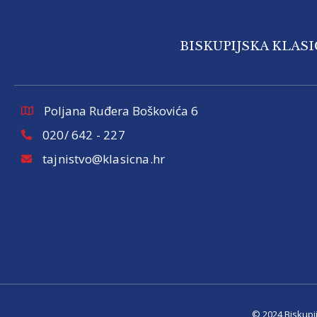
BISKUPIJSKA KLAS
Poljana Ruđera Boškovića 6
020/ 642 - 227
tajnistvo@klasicna.hr
© 2024 Biskupi