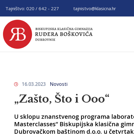
Tajništvo: 020 / 642 - 227
tajnistvo@klasicna.hr
16.03.2023
Novosti
„Zašto, Što i Ooo“
U sklopu znanstvenog programa laborato
Masterclasses“ Biskupijska klasična gim
Dubrovačkom baštinom d.o.o. u četvrtak, 