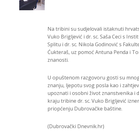
Na tribini su sudjelovali istaknuti hrvat
Vuko Brigljević i dr. sc. Saša Ceci s In
Splitu i dr. sc. Nikola Godinović s Fakul
Ćukteraš, uz pomoć Antuna Penda i Tomi
znanosti.
U opuštenom razgovoru gosti su mnogobr
znanju, ljepotu svog posla kao i zahtje
upoznati i osobni život znanstvenika i 
kraju tribine dr. sc. Vuko Brigljević izn
priopćenju Dubrovačke baštine.
(Dubrovački Dnevnik.hr)