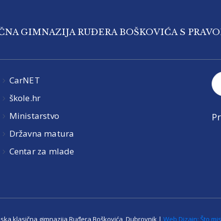
IČNA GIMNAZIJA RUĐERA BOŠKOVIĆA S PRAV
CarNET
škole.hr
Ministarstvo
Pr
Državna matura
Centar za mlade
jska klasična gimnazija Ruđera Boškovića, Dubrovnik |
Web Dizajn: Što mis