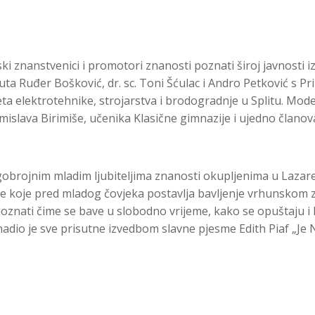
ski znanstvenici i promotori znanosti poznati široj javnosti iz 
stituta Ruđer Bošković, dr. sc. Toni Šćulac i Andro Petković 
teta elektrotehnike, strojarstva i brodogradnje u Splitu. Moder
slava Birimiše, učenika Klasične gimnazije i ujedno člano
ojnim mladim ljubiteljima znanosti okupljenima u Lazaretim
ve koje pred mladog čovjeka postavlja bavljenje vrhunskom z
doznati čime se bave u slobodno vrijeme, kako se opuštaju i 
enadio je sve prisutne izvedbom slavne pjesme Edith Piaf „Je N