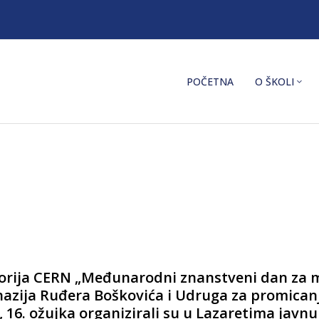
POČETNA
O ŠKOLI
rija CERN „Međunarodni znanstveni dan za mal
nazija Ruđera Boškovića i Udruga za promicanj
16. ožujka organizirali su u Lazaretima javnu