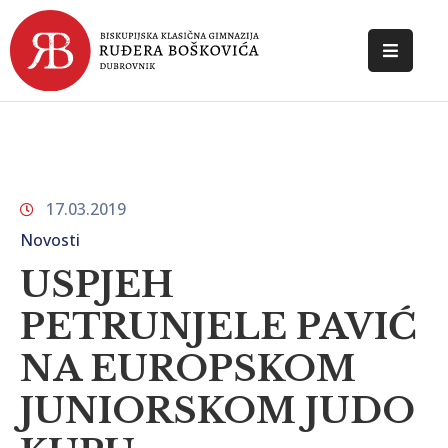
POČETNA
O
ŠKOLI
17.03.2019
DOKUMENTI
Novosti
NOVOSTI
USPJEH
KONTAKT
PETRUNJELE PAVIĆ
NA EUROPSKOM
JUNIORSKOM JUDO