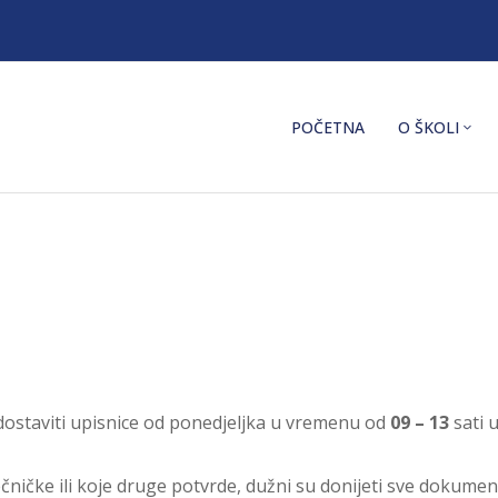
POČETNA
O ŠKOLI
 dostaviti upisnice od ponedjeljka u vremenu od
09 – 13
sati u
ečničke ili koje druge potvrde, dužni su donijeti sve dokumen