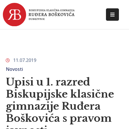
POČETNA
O
ŠKOLI
11.07.2019
DOKUMENTI
Novosti
NOVOSTI
Upisi u 1. razred
KONTAKT
Biskupijske klasične
gimnazije Ruđera
Boškovića s pravom