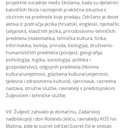
projektne suradnje među školama, kada su djelatnici
katoličkih škola razmijenili praktična iskustva s
obzirom na predmete koje predaju. Održano je deset
aktiva iz područja jezika (hrvatski, engleski, njemački,
talijanski), klasičnih jezika, prirodoslovno-tehničkih
predmeta (matematika, tehnička kultura, fizika,
informatika, kemija, priroda, biologija), društveno-
humanističkih predmeta (povijest, geografija,
psihologija, logika, sociologija, politika i
gospodarstvo), odgojnih predmeta (likovna
kultura/umjetnost, glazbena kultura/umjetnost,
tjelesna i zdravstvena kultura), vjeronauk, razredna
nastava, stručne službe, ravnatelji s predstojnikom
Žuljevićem i tehničke službe.
Vlč. Žuljević zahvalio je domaćinu, Zadarskoj
nadbiskupiji i don Rolandu Jeliću, ravnatelju KOŠ Ivo
Mašina, gdje je susret održan.Susret čiji je smisao