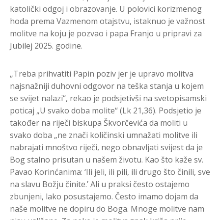
katolički odgoj i obrazovanje. U polovici korizmenog
hoda prema Vazmenom otajstvu, istaknuo je važnost
molitve na koju je pozvao i papa Franjo u pripravi za
Jubilej 2025. godine.
„Treba prihvatiti Papin poziv jer je upravo molitva
najsnažniji duhovni odgovor na teška stanja u kojem
se svijet nalazi“, rekao je podsjetivši na svetopisamski
poticaj „U svako doba molite“ (Lk 21,36). Podsjetio je
također na riječi biskupa Škvorčevića da moliti u
svako doba „ne znači količinski umnažati molitve ili
nabrajati mnoštvo riječi, nego obnavljati svijest da je
Bog stalno prisutan u našem životu. Kao što kaže sv.
Pavao Korinćanima: ‘Ili jeli, ili pili, ili drugo što činili, sve
na slavu Božju činite.’ Ali u praksi često ostajemo
zbunjeni, lako posustajemo. Često imamo dojam da
naše molitve ne dopiru do Boga. Mnoge molitve nam