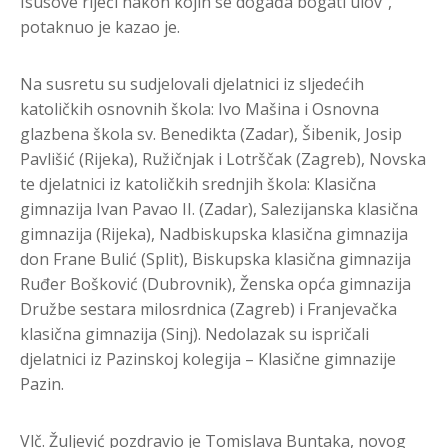
Isusove riječi nakon kojih se događa bogati ulov“,
potaknuo je kazao je.
Na susretu su sudjelovali djelatnici iz sljedećih
katoličkih osnovnih škola: Ivo Mašina i Osnovna
glazbena škola sv. Benedikta (Zadar), Šibenik, Josip
Pavlišić (Rijeka), Ružičnjak i Lotrščak (Zagreb), Novska
te djelatnici iz katoličkih srednjih škola: Klasična
gimnazija Ivan Pavao II. (Zadar), Salezijanska klasična
gimnazija (Rijeka), Nadbiskupska klasična gimnazija
don Frane Bulić (Split), Biskupska klasična gimnazija
Ruđer Bošković (Dubrovnik), Ženska opća gimnazija
Družbe sestara milosrdnica (Zagreb) i Franjevačka
klasična gimnazija (Sinj). Nedolazak su ispričali
djelatnici iz Pazinskoj kolegija – Klasične gimnazije
Pazin.
Vlč. Žuljević pozdravio je Tomislava Buntaka, novog