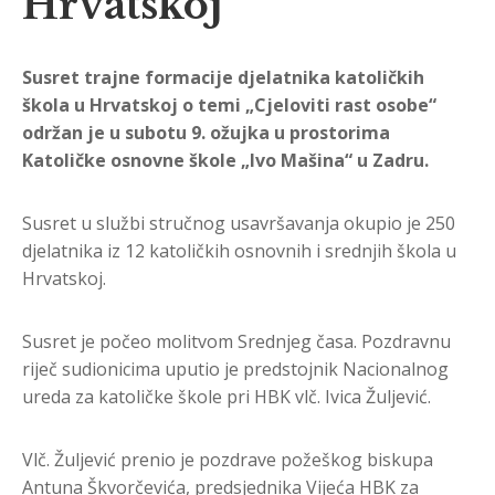
Hrvatskoj
Susret trajne formacije djelatnika katoličkih
škola u Hrvatskoj o temi „Cjeloviti rast osobe“
održan je u subotu 9. ožujka u prostorima
Katoličke osnovne škole „Ivo Mašina“ u Zadru.
Susret u službi stručnog usavršavanja okupio je 250
djelatnika iz 12 katoličkih osnovnih i srednjih škola u
Hrvatskoj.
Susret je počeo molitvom Srednjeg časa. Pozdravnu
riječ sudionicima uputio je predstojnik Nacionalnog
ureda za katoličke škole pri HBK vlč. Ivica Žuljević.
Vlč. Žuljević prenio je pozdrave požeškog biskupa
Antuna Škvorčevića, predsjednika Vijeća HBK za