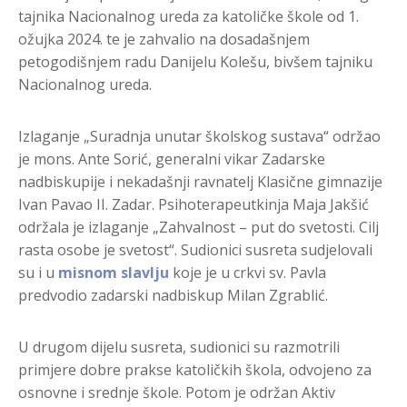
tajnika Nacionalnog ureda za katoličke škole od 1.
ožujka 2024. te je zahvalio na dosadašnjem
petogodišnjem radu Danijelu Kolešu, bivšem tajniku
Nacionalnog ureda.
Izlaganje „Suradnja unutar školskog sustava“ održao
je mons. Ante Sorić, generalni vikar Zadarske
nadbiskupije i nekadašnji ravnatelj Klasične gimnazije
Ivan Pavao II. Zadar. Psihoterapeutkinja Maja Jakšić
održala je izlaganje „Zahvalnost – put do svetosti. Cilj
rasta osobe je svetost“. Sudionici susreta sudjelovali
su i u
misnom slavlju
koje je u crkvi sv. Pavla
predvodio zadarski nadbiskup Milan Zgrablić.
U drugom dijelu susreta, sudionici su razmotrili
primjere dobre prakse katoličkih škola, odvojeno za
osnovne i srednje škole. Potom je održan Aktiv