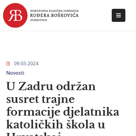
POČETNA
O
ŠKOLI
09.03.2024
DOKUMENTI
Novosti
NOVOSTI
U Zadru održan
KONTAKT
susret trajne
formacije djelatnika
katoličkih škola u