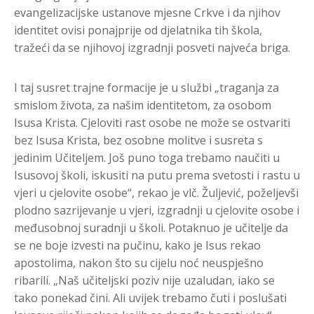
evangelizacijske ustanove mjesne Crkve i da njihov
identitet ovisi ponajprije od djelatnika tih škola,
tražeći da se njihovoj izgradnji posveti najveća briga.
I taj susret trajne formacije je u službi „traganja za
smislom života, za našim identitetom, za osobom
Isusa Krista. Cjeloviti rast osobe ne može se ostvariti
bez Isusa Krista, bez osobne molitve i susreta s
jedinim Učiteljem. Još puno toga trebamo naučiti u
Isusovoj školi, iskusiti na putu prema svetosti i rastu u
vjeri u cjelovite osobe“, rekao je vlč. Žuljević, poželjevši
plodno sazrijevanje u vjeri, izgradnji u cjelovite osobe i
međusobnoj suradnji u školi. Potaknuo je učitelje da
se ne boje izvesti na pučinu, kako je Isus rekao
apostolima, nakon što su cijelu noć neuspješno
ribarili. „Naš učiteljski poziv nije uzaludan, iako se
tako ponekad čini. Ali uvijek trebamo čuti i poslušati