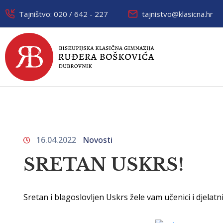
Tajništvo: 020 / 642 - 227
tajnistvo@klasicna.hr
16.04.2022
Novosti
SRETAN USKRS!
Sretan i blagoslovljen Uskrs žele vam učenici i djela