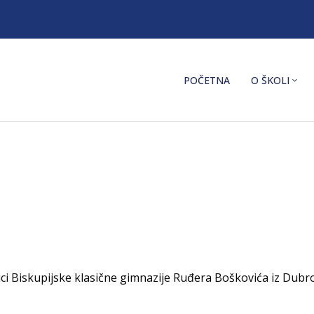
POČETNA
O ŠKOLI
tnici Biskupijske klasične gimnazije Ruđera Boškovića iz Dub