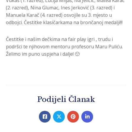
Vukas (1. razred), Lucija Miljas, Iva Jeličić, Matea Karač
(2. razred), Nina Glumac, Ines Jerković (3. razred) i
Manuela Karač (4. razred) osvojile su 3. mjesto u
odbojci. Čestitke klasičarkama na brončanoj medalji!!!
Čestitke i našim dečkima na fair play igri , trudu i
podršci te njihovom mentoru profesoru Maru Puliću.
Želimo im puno uspjeha i dalje! 🙂
Podijeli Članak