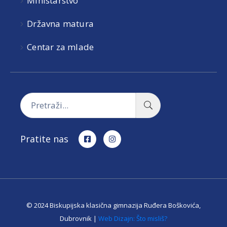
Ministarstvo
Državna matura
Centar za mlade
Pratite nas
© 2024 Biskupijska klasična gimnazija Ruđera Boškovića,
Dubrovnik |
Web Dizajn: Što misliš?