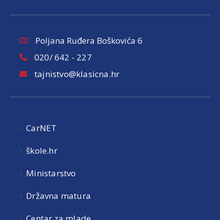
Poljana Ruđera Boškovića 6
020/ 642 - 227
tajnistvo@klasicna.hr
CarNET
škole.hr
Ministarstvo
Državna matura
Centar za mlade