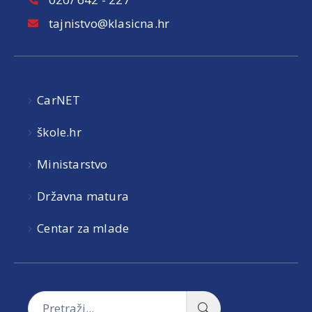
tajnistvo@klasicna.hr
CarNET
škole.hr
Ministarstvo
Državna matura
Centar za mlade