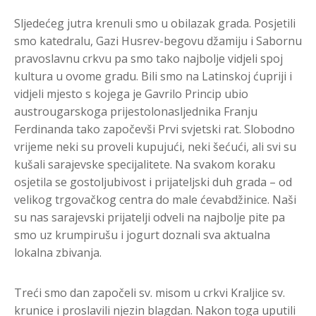
Sljedećeg jutra krenuli smo u obilazak grada. Posjetili
smo katedralu, Gazi Husrev-begovu džamiju i Sabornu
pravoslavnu crkvu pa smo tako najbolje vidjeli spoj
kultura u ovome gradu. Bili smo na Latinskoj ćupriji i
vidjeli mjesto s kojega je Gavrilo Princip ubio
austrougarskoga prijestolonasljednika Franju
Ferdinanda tako započevši Prvi svjetski rat. Slobodno
vrijeme neki su proveli kupujući, neki šećući, ali svi su
kušali sarajevske specijalitete. Na svakom koraku
osjetila se gostoljubivost i prijateljski duh grada – od
velikog trgovačkog centra do male ćevabdžinice. Naši
su nas sarajevski prijatelji odveli na najbolje pite pa
smo uz krumpirušu i jogurt doznali sva aktualna
lokalna zbivanja.
Treći smo dan započeli sv. misom u crkvi Kraljice sv.
krunice i proslavili njezin blagdan. Nakon toga uputili