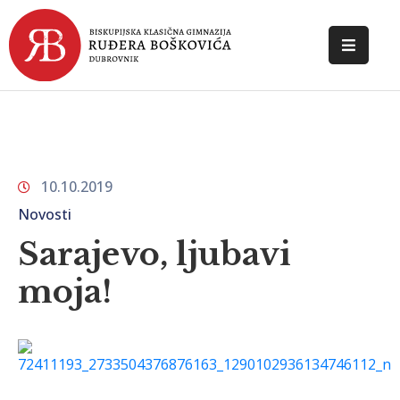
POČETNA
O
ŠKOLI
10.10.2019
DOKUMENTI
Novosti
NOVOSTI
Sarajevo, ljubavi
KONTAKT
moja!