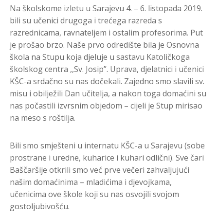
Na školskome izletu u Sarajevu 4. – 6. listopada 2019.
bili su učenici drugoga i trećega razreda s
razrednicama, ravnateljem i ostalim profesorima. Put
je prošao brzo. Naše prvo odredište bila je Osnovna
škola na Stupu koja djeluje u sastavu Katoličkoga
školskog centra ,,Sv. Josip”. Uprava, djelatnici i učenici
KŠC-a srdačno su nas dočekali. Zajedno smo slavili sv.
misu i obilježili Dan učitelja, a nakon toga domaćini su
nas počastili izvrsnim objedom – cijeli je Stup mirisao
na meso s roštilja.
Bili smo smješteni u internatu KŠC-a u Sarajevu (sobe
prostrane i uredne, kuharice i kuhari odlični). Sve čari
Baščaršije otkrili smo već prve večeri zahvaljujući
našim domaćinima – mladićima i djevojkama,
učenicima ove škole koji su nas osvojili svojom
gostoljubivošću.