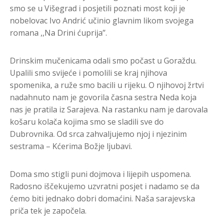
smo se u Višegrad i posjetili poznati most koji je
nobelovac Ivo Andrić učinio glavnim likom svojega
romana ,,Na Drini ćuprija”.
Drinskim mučenicama odali smo počast u Goraždu.
Upalili smo svijeće i pomolili se kraj njihova
spomenika, a ruže smo bacili u rijeku. O njihovoj žrtvi
nadahnuto nam je govorila časna sestra Neda koja
nas je pratila iz Sarajeva. Na rastanku nam je darovala
košaru kolača kojima smo se sladili sve do
Dubrovnika. Od srca zahvaljujemo njoj i njezinim
sestrama – Kćerima Božje ljubavi.
Doma smo stigli puni dojmova i lijepih uspomena.
Radosno iščekujemo uzvratni posjet i nadamo se da
ćemo biti jednako dobri domaćini. Naša sarajevska
priča tek je započela.