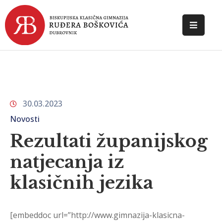
POČETNA
O
ŠKOLI
30.03.2023
DOKUMENTI
Novosti
NOVOSTI
Rezultati županijskog
KONTAKT
natjecanja iz
klasičnih jezika
[embeddoc url=”http://www.gimnazija-klasicna-