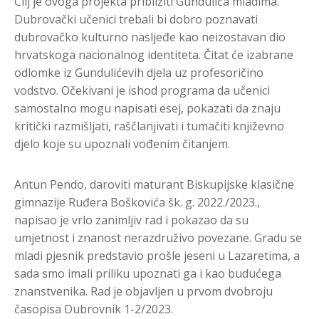
Cilj je ovoga projekta približiti Gundulića mladima.
Dubrovački učenici trebali bi dobro poznavati
dubrovačko kulturno nasljeđe kao neizostavan dio
hrvatskoga nacionalnog identiteta. Čitat će izabrane
odlomke iz Gundulićevih djela uz profesoričino
vodstvo. Očekivani je ishod programa da učenici
samostalno mogu napisati esej, pokazati da znaju
kritički razmišljati, raščlanjivati i tumačiti književno
djelo koje su upoznali vođenim čitanjem.
Antun Pendo, daroviti maturant Biskupijske klasične
gimnazije Ruđera Boškovića šk. g. 2022./2023.,
napisao je vrlo zanimljiv rad i pokazao da su
umjetnost i znanost nerazdruživo povezane. Gradu se
mladi pjesnik predstavio prošle jeseni u Lazaretima, a
sada smo imali priliku upoznati ga i kao budućega
znanstvenika. Rad je objavljen u prvom dvobroju
časopisa Dubrovnik 1-2/2023.