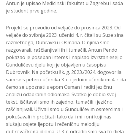
Antun je upisao Medicinski fakultet u Zagrebu i sada
je student prve godine.
Projekt se provodio od veljače do prosinca 2023. Od
veljače do svibnja 2023. učenici 4. r. čitali su Suze sina
razmetnoga, Dubravku i Osmana. O njima smo
razgovarali, raščlanjivali ih i tumačili. Antun Pendo
pokazao je poseban interes i napisao izvrstan esej o
Gundulićevu djelu koji je objavljen u časopisu
Dubrovnik. Na početku šk. g. 2023./2024. dogovorila
sam se s petero učenika 3. r. i jednim učenikom 4. r. da
ćemo se upoznati s epom Osman i raditi jezičnu
analizu odabranih odlomaka. Svatko je dobio svoj
tekst, iščitavali smo ih zajedno, tumačili i jezično
raščlanjivali. Uživali smo u Gundulićevim osmercima i
pokušavali ih pročitati tako da i mi i oni koji nas
slušaju osjete ljepotu i rečeničnu melodiju
dubrovačkoga idioma. U 3. r. odradili smo sva tri djela