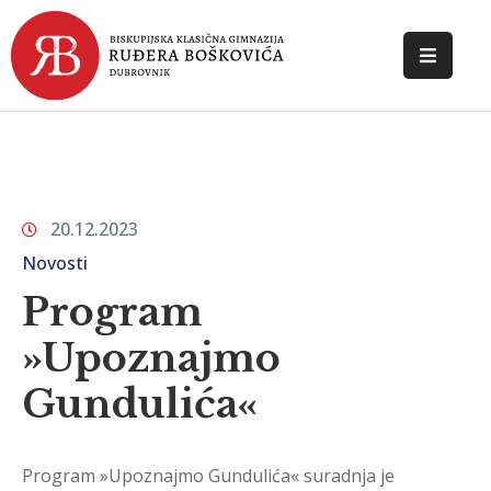
POČETNA
O
ŠKOLI
20.12.2023
DOKUMENTI
Novosti
NOVOSTI
Program
KONTAKT
»Upoznajmo
Gundulića«
Program »Upoznajmo Gundulića« suradnja je