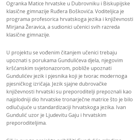
Ogranka Matice hrvatske u Dubrovniku i Biskupijske
klasične gimnazije Ruđera Boškovića. Voditeljica je
programa profesorica hrvatskoga jezika i književnosti
Mirjana Žeravica, a sudionici učenici svih razreda
klasične gimnazije.
U projektu se vođenim čitanjem učenici trebaju
upoznati s porukama Gundulićeva djela, njegovim
kršćanskim svjetonazorom, pobliže upoznati
Gundulićev jezik i pjesnika koji je tvorac modernoga
pjesničkog izričaja. Jezik sjajne dubrovačke
književnosti hrvatski su preporoditelji prepoznali kao
najplodniji dio hrvatske tronarječne matrice što je bilo
odlučujuće u standardizaciji hrvatskoga jezika. Ivan
Gundulić uzor je Ljudevitu Gaju i hrvatskim
preporoditeljima.