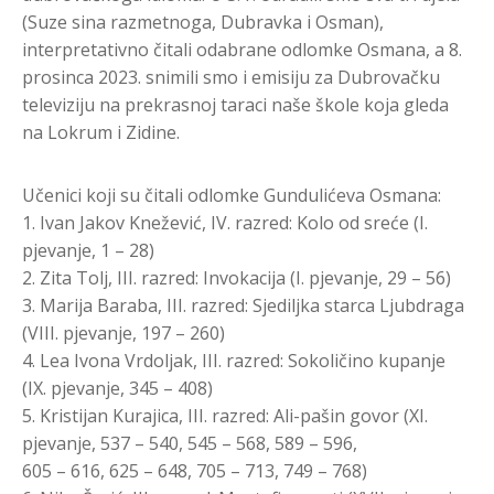
(Suze sina razmetnoga, Dubravka i Osman),
interpretativno čitali odabrane odlomke Osmana, a 8.
prosinca 2023. snimili smo i emisiju za Dubrovačku
televiziju na prekrasnoj taraci naše škole koja gleda
na Lokrum i Zidine.
Učenici koji su čitali odlomke Gundulićeva Osmana:
1. Ivan Jakov Knežević, IV. razred: Kolo od sreće (I.
pjevanje, 1 – 28)
2. Zita Tolj, III. razred: Invokacija (I. pjevanje, 29 – 56)
3. Marija Baraba, III. razred: Sjediljka starca Ljubdraga
(VIII. pjevanje, 197 – 260)
4. Lea Ivona Vrdoljak, III. razred: Sokoličino kupanje
(IX. pjevanje, 345 – 408)
5. Kristijan Kurajica, III. razred: Ali-pašin govor (XI.
pjevanje, 537 – 540, 545 – 568, 589 – 596,
605 – 616, 625 – 648, 705 – 713, 749 – 768)