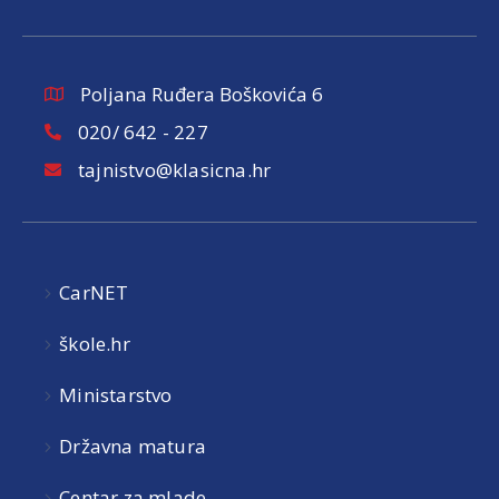
Poljana Ruđera Boškovića 6
020/ 642 - 227
tajnistvo@klasicna.hr
CarNET
škole.hr
Ministarstvo
Državna matura
Centar za mlade