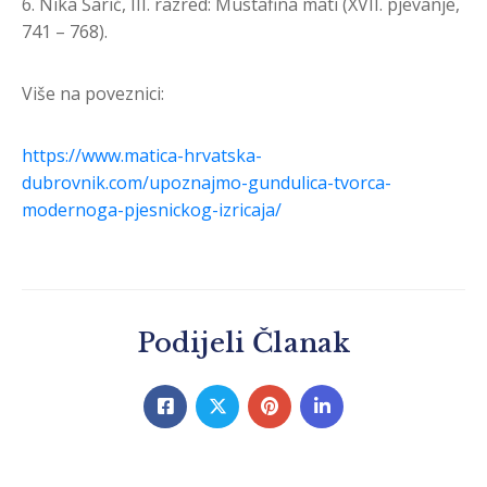
6. Nika Šarić, III. razred: Mustafina mati (XVII. pjevanje,
741 – 768).
Više na poveznici:
https://www.matica-hrvatska-
dubrovnik.com/upoznajmo-gundulica-tvorca-
modernoga-pjesnickog-izricaja/
Podijeli Članak