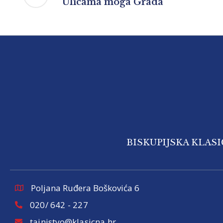
“Ulicama moga Grada”
BISKUPIJSKA KLAS
Poljana Ruđera Boškovića 6
020/ 642 - 227
tajnistvo@klasicna.hr