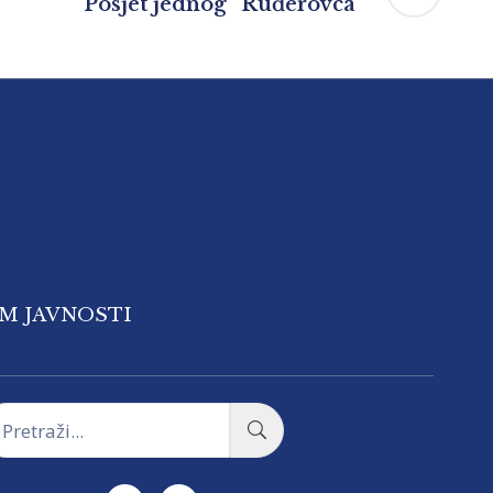
Posjet jednog ”Ruđerovca”
OM JAVNOSTI