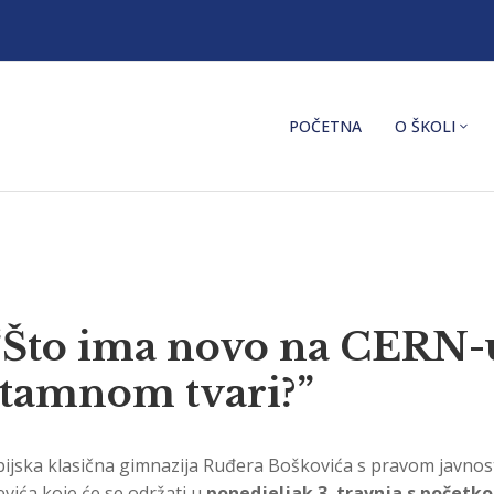
POČETNA
O ŠKOLI
 “Što ima novo na CERN-
 tamnom tvari?”
upijska klasična gimnazija Ruđera Boškovića s pravom javnost
evića koje će se održati u
ponedjeljak 3. travnja s početko