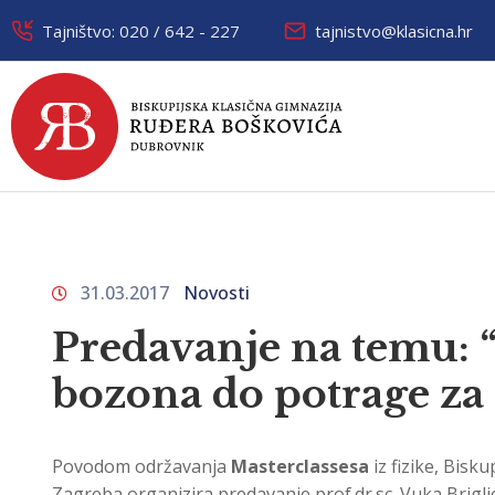
Tajništvo: 020 / 642 - 227
tajnistvo@klasicna.hr
31.03.2017
Novosti
Predavanje na temu:
bozona do potrage za
Povodom održavanja
Masterclassesa
iz fizike, Bisk
Zagreba organizira predavanje prof.dr.sc. Vuka Briglj