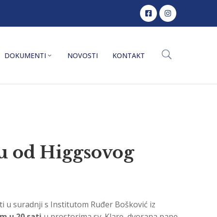
DOKUMENTI
NOVOSTI
KONTAKT
u od Higgsovog
i u suradnji s Institutom Ruđer Bošković iz
m u 20 sati
u prostorima sv. Klare, dvorana pape