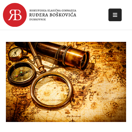
POČETNA
O
ŠKOLI
DOKUMENTI
NOVOSTI
KONTAKT