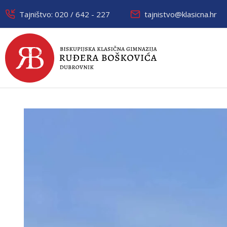
Tajništvo: 020 / 642 - 227
tajnistvo@klasicna.hr