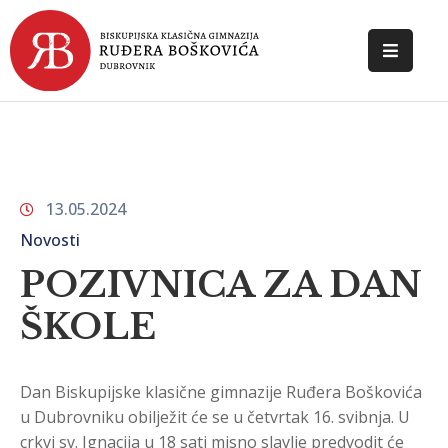
POČETNA
O
ŠKOLI
13.05.2024
DOKUMENTI
Novosti
NOVOSTI
POZIVNICA ZA DAN
KONTAKT
ŠKOLE
Dan Biskupijske klasične gimnazije Ruđera Boškovića
u Dubrovniku obilježit će se u četvrtak 16. svibnja. U
crkvi sv. Ignacija u 18 sati misno slavlje predvodit će