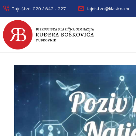
Tajništvo: 020 / 642 - 227
tajnistvo@klasicna.hr