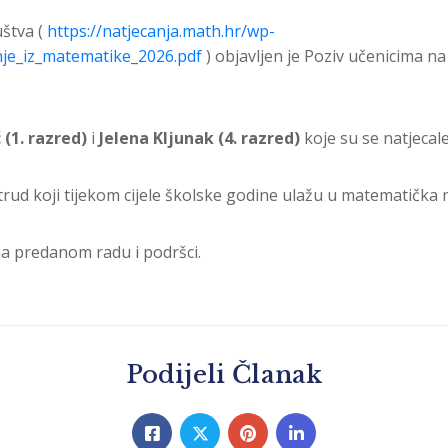
štva (
https://natjecanja.math.hr/wp-
je_iz_matematike_2026.pdf
) objavljen je Poziv učenicima na
(1. razred)
i
Jelena Kljunak (4. razred)
koje su se natjecale 
rud koji tijekom cijele školske godine ulažu u matematička n
a predanom radu i podršci.
Podijeli Članak