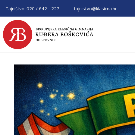
Tajništvo: 020 / 642 - 227
tajnistvo@klasicna.hr