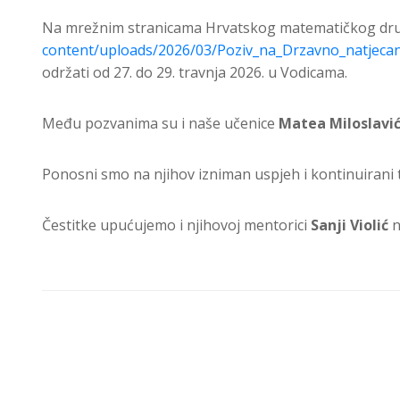
Na mrežnim stranicama Hrvatskog matematičkog dru
content/uploads/2026/03/Poziv_na_Drzavno_natjecan
održati od 27. do 29. travnja 2026. u Vodicama.
Među pozvanima su i naše učenice
Matea Miloslavić 
Ponosni smo na njihov izniman uspjeh i kontinuirani t
Čestitke upućujemo i njihovoj mentorici
Sanji Violić
n