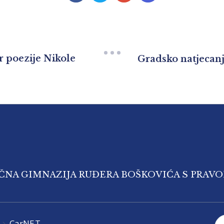
r poezije Nikole
Gradsko natjecan
IČNA GIMNAZIJA RUĐERA BOŠKOVIĆA S PRAV
CarNET