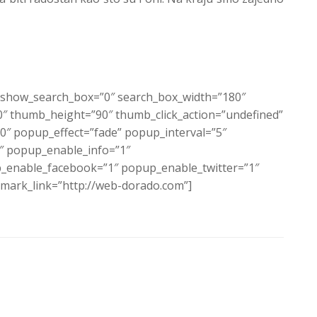
c” show_search_box=”0″ search_box_width=”180″
 thumb_height=”90″ thumb_click_action=”undefined”
″ popup_effect=”fade” popup_interval=”5″
1″ popup_enable_info=”1″
enable_facebook=”1″ popup_enable_twitter=”1″
ark_link=”http://web-dorado.com”]