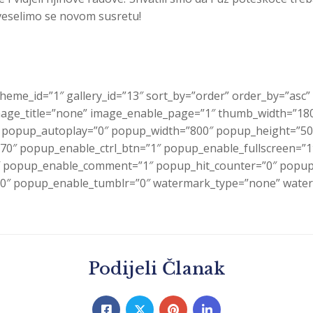
, veselimo se novom susretu!
theme_id=”1″ gallery_id=”13″ sort_by=”order” order_by=”as
ge_title=”none” image_enable_page=”1″ thumb_width=”180″
″ popup_autoplay=”0″ popup_width=”800″ popup_height=”500
”70″ popup_enable_ctrl_btn=”1″ popup_enable_fullscreen=”
 popup_enable_comment=”1″ popup_hit_counter=”0″ popup_
0″ popup_enable_tumblr=”0″ watermark_type=”none” waterm
Podijeli Članak