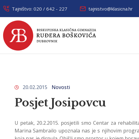
Tajništvo: 020 / 642 - 227
tajnistvo@klasicna.hr
20.02.2015
Novosti
Posjet Josipovcu
U petak, 20.2.2015. posjetili smo Centar za rehabilita
Marina Sambrailo upoznala nas je s njihovim progra
koja nas je dirnula. Obišli smo prostor u kojem borave