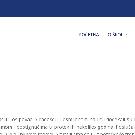
POČETNA
O ŠKOLI
ciju Josipovac. S radošću i osmijehom na licu dočekali su na
mom i postignućima u proteklih nekoliko godina. Poslušal
 i vidjeli njihove radove. Shvatili smo da i uz poteškoće tre