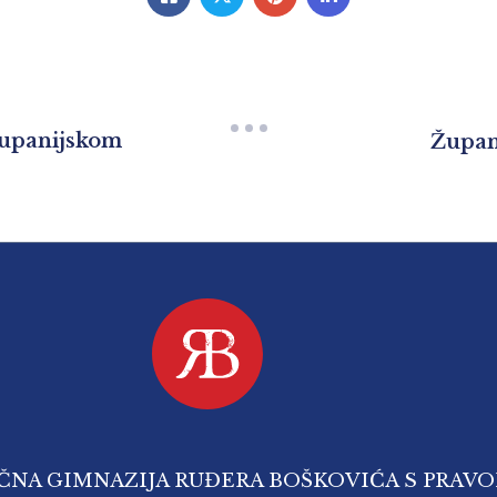
županijskom
Župani
IČNA GIMNAZIJA RUĐERA BOŠKOVIĆA S PRAV