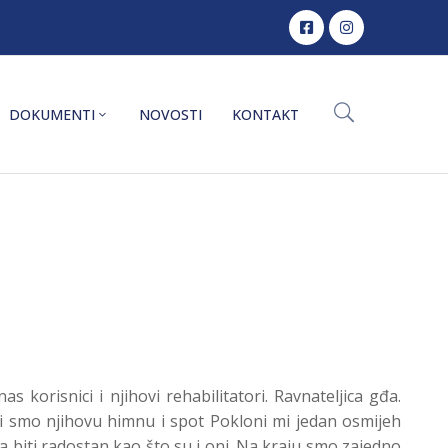
DOKUMENTI
NOVOSTI
KONTAKT
s korisnici i njihovi rehabilitatori. Ravnateljica gđa.
i smo njihovu himnu i spot Pokloni mi jedan osmijeh
ba biti radostan kao što su i oni. Na kraju smo zajedno