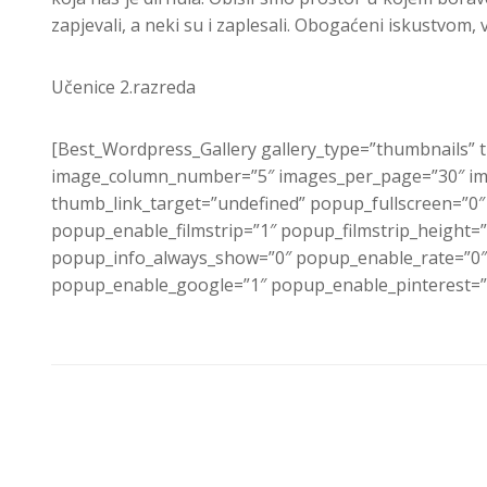
zapjevali, a neki su i zaplesali. Obogaćeni iskustvom
Učenice 2.razreda
[Best_Wordpress_Gallery gallery_type=”thumbnails” 
image_column_number=”5″ images_per_page=”30″ ima
thumb_link_target=”undefined” popup_fullscreen=”0
popup_enable_filmstrip=”1″ popup_filmstrip_height=
popup_info_always_show=”0″ popup_enable_rate=”0″
popup_enable_google=”1″ popup_enable_pinterest=”