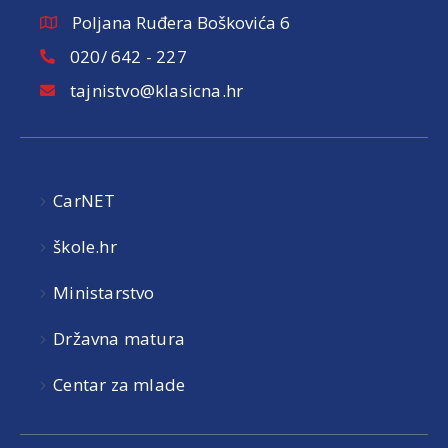
Poljana Ruđera Boškovića 6
020/ 642 - 227
tajnistvo@klasicna.hr
CarNET
škole.hr
Ministarstvo
Državna matura
Centar za mlade