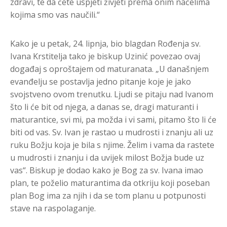
zdravi, te da ćete uspjeti živjeti prema onim načelima
kojima smo vas naučili.“
Kako je u petak, 24. lipnja, bio blagdan Rođenja sv.
Ivana Krstitelja tako je biskup Uzinić povezao ovaj
događaj s oproštajem od maturanata. „U današnjem
evanđelju se postavlja jedno pitanje koje je jako
svojstveno ovom trenutku. Ljudi se pitaju nad Ivanom
što li će bit od njega, a danas se, dragi maturanti i
maturantice, svi mi, pa možda i vi sami, pitamo što li će
biti od vas. Sv. Ivan je rastao u mudrosti i znanju ali uz
ruku Božju koja je bila s njime. Želim i vama da rastete
u mudrosti i znanju i da uvijek milost Božja bude uz
vas“. Biskup je dodao kako je Bog za sv. Ivana imao
plan, te poželio maturantima da otkriju koji poseban
plan Bog ima za njih i da se tom planu u potpunosti
stave na raspolaganje.