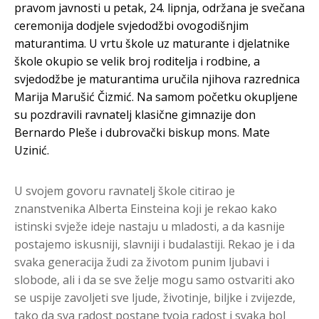
pravom javnosti u petak, 24. lipnja, održana je svečana
ceremonija dodjele svjedodžbi ovogodišnjim
maturantima. U vrtu škole uz maturante i djelatnike
škole okupio se velik broj roditelja i rodbine, a
svjedodžbe je maturantima uručila njihova razrednica
Marija Marušić Čizmić. Na samom početku okupljene
su pozdravili ravnatelj klasične gimnazije don
Bernardo Pleše i dubrovački biskup mons. Mate
Uzinić.
U svojem govoru ravnatelj škole citirao je
znanstvenika Alberta Einsteina koji je rekao kako
istinski svježe ideje nastaju u mladosti, a da kasnije
postajemo iskusniji, slavniji i budalastiji. Rekao je i da
svaka generacija žudi za životom punim ljubavi i
slobode, ali i da se sve želje mogu samo ostvariti ako
se uspije zavoljeti sve ljude, životinje, biljke i zvijezde,
tako da sva radost postane tvoja radost i svaka bol