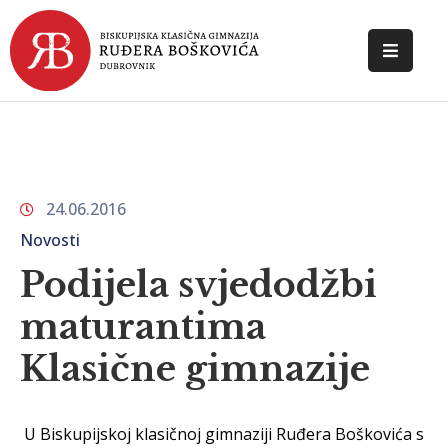
POČETNA
O
ŠKOLI
24.06.2016
DOKUMENTI
Novosti
NOVOSTI
Podijela svjedodžbi
KONTAKT
maturantima
Klasične gimnazije
U Biskupijskoj klasičnoj gimnaziji Ruđera Boškovića s