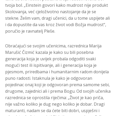
tvoja bol. „Einstein govori kako mudrost nije produkt
školovanja, već cjeloživotno nastojanje da je se
stekne. Želim vam, dragi učenici, da u tome uspijete ali
i da dopustite da vas kroz život vodi Božja mudrost“,
poručio je ravnatelj Pleše.
Obraćajući se svojim učenicima, razrednica Marija
Marušić Čizmić kazala je kako su bili posebna
generacija koja je uvijek probala odgoditi svaki
mogući test ili ispitivanje, ali i generacija koja je
pjesmom, priredbama i humanitarnim radom donijela
puno radosti. Istaknula je kako je odgovoran
pojedinac onaj koji je odgovoran prema samome sebi,
drugome, zajednici ali i prema Bogu. Od svojih učenika
razrednica se oprostila riječima: „Život je kao priča,
nije važno koliko je dug nego koliko je dobar. Dragi
maturanti, nadam se da ćete biti dobri, uspješni i