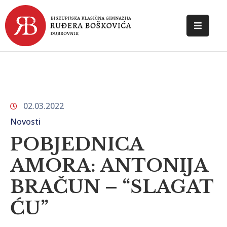
POČETNA
O
ŠKOLI
02.03.2022
DOKUMENTI
Novosti
NOVOSTI
POBJEDNICA
KONTAKT
AMORA: ANTONIJA
BRAČUN – “SLAGAT
ĆU”