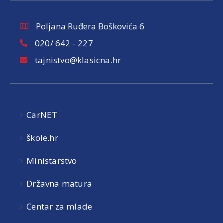
Poljana Ruđera Boškovića 6
020/ 642 - 227
tajnistvo@klasicna.hr
CarNET
škole.hr
Ministarstvo
Državna matura
Centar za mlade