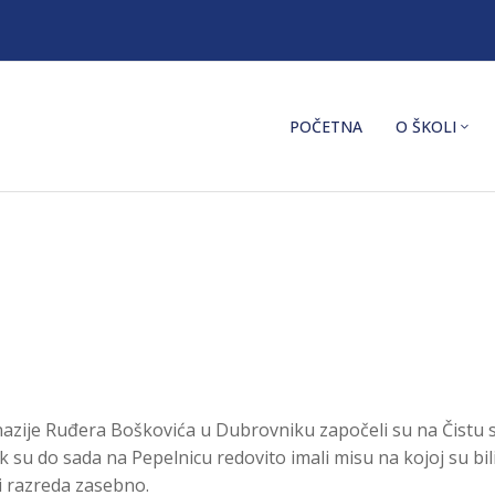
POČETNA
O ŠKOLI
zije Ruđera Boškovića u Dubrovniku započeli su na Čistu sri
su do sada na Pepelnicu redovito imali misu na kojoj su bil
ri razreda zasebno.