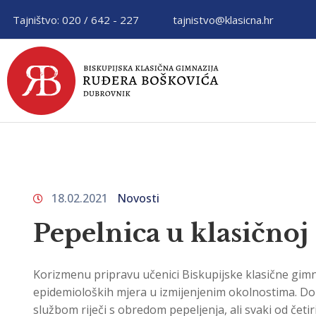
Tajništvo: 020 / 642 - 227
tajnistvo@klasicna.hr
18.02.2021
Novosti
Pepelnica u klasičnoj
Korizmenu pripravu učenici Biskupijske klasične gimna
epidemioloških mjera u izmijenjenim okolnostima. Dok 
službom riječi s obredom pepeljenja, ali svaki od četi