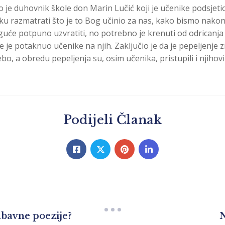
io je duhovnik škole don Marin Lučić koji je učenike podsjet
u razmatrati što je to Bog učinio za nas, kako bismo nakon t
guće potpuno uzvratiti, no potrebno je krenuti od odricanja 
te je potaknuo učenike na njih. Zaključio je da je pepeljenje 
bo, a obredu pepeljenja su, osim učenika, pristupili i njihovi
Podijeli Članak
bavne poezije?