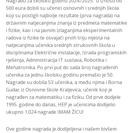
Nagradu za školsku godinu 2024./2025. u iznosu od
500 eura dobili su učenici osnovnih i srednjih škola
koji su postigli najbolje rezultate (prva nagrada) na
državnim natjecanjima znanja iz predmeta matematike
i fizike, kao i na javnim izlaganjima eksperimentalnih
radova iz fizike te osvajači prvih triju mjesta na
natjecanjima učenika srednjih strukovnih škola u
disciplinama Električne instalacije, Izrada programskih
rješenja, Administracija IT sustava, Robotika i
Mehatronika. Po prvi put do sada broj nagrađenih
učenika za jednu školsku godinu premašio je 50.
Nagrade su dobila 53 učenika, a među njima i Borna
Gudac iz Osnovne škole Kraljevica, učenik koji je
nagrađen za matematiku i za fiziku. Od prve dodjele
1995. godine do danas, HEP je učenicima dodijelio
ukupno 1.024 nagrade IMAM ŽICU!
Ove godine nagrada je dodijeljena i našem bivšem