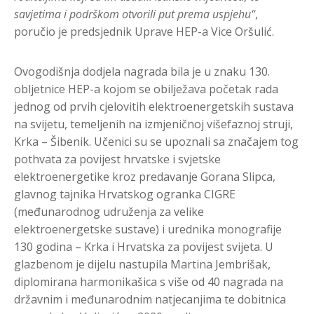
savjetima i podrškom otvorili put prema uspjehu“
,
poručio je predsjednik Uprave HEP-a Vice Oršulić.
Ovogodišnja dodjela nagrada bila je u znaku 130.
obljetnice HEP-a kojom se obilježava početak rada
jednog od prvih cjelovitih elektroenergetskih sustava
na svijetu, temeljenih na izmjeničnoj višefaznoj struji,
Krka – Šibenik. Učenici su se upoznali sa značajem tog
pothvata za povijest hrvatske i svjetske
elektroenergetike kroz predavanje Gorana Slipca,
glavnog tajnika Hrvatskog ogranka CIGRE
(međunarodnog udruženja za velike
elektroenergetske sustave) i urednika monografije
130 godina – Krka i Hrvatska za povijest svijeta. U
glazbenom je dijelu nastupila Martina Jembrišak,
diplomirana harmonikašica s više od 40 nagrada na
državnim i međunarodnim natjecanjima te dobitnica