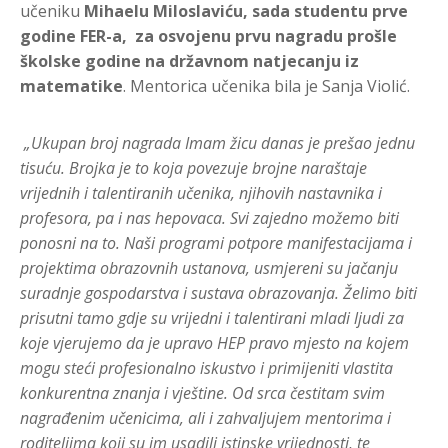
učeniku
Mihaelu Miloslaviću, sada studentu prve
godine FER-a, za osvojenu prvu nagradu prošle
školske godine na državnom natjecanju iz
matematike
. Mentorica učenika bila je Sanja Violić.
„Ukupan broj nagrada Imam žicu danas je prešao jednu
tisuću. Brojka je to koja povezuje brojne naraštaje
vrijednih i talentiranih učenika, njihovih nastavnika i
profesora, pa i nas hepovaca. Svi zajedno možemo biti
ponosni na to. Naši programi potpore manifestacijama i
projektima obrazovnih ustanova, usmjereni su jačanju
suradnje gospodarstva i sustava obrazovanja. Želimo biti
prisutni tamo gdje su vrijedni i talentirani mladi ljudi za
koje vjerujemo da je upravo HEP pravo mjesto na kojem
mogu steći profesionalno iskustvo i primijeniti vlastita
konkurentna znanja i vještine. Od srca čestitam svim
nagrađenim učenicima, ali i zahvaljujem mentorima i
roditeljima koji su im usadili istinske vrijednosti, te