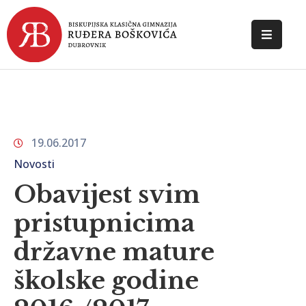
POČETNA
O
ŠKOLI
19.06.2017
DOKUMENTI
Novosti
NOVOSTI
Obavijest svim
KONTAKT
pristupnicima
državne mature
školske godine