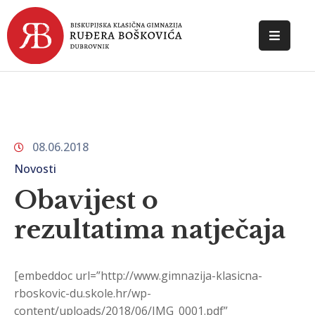
POČETNA
O
ŠKOLI
08.06.2018
DOKUMENTI
Novosti
NOVOSTI
Obavijest o
KONTAKT
rezultatima natječaja
[embeddoc url=”http://www.gimnazija-klasicna-
rboskovic-du.skole.hr/wp-
content/uploads/2018/06/IMG_0001.pdf”