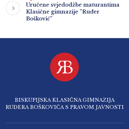
Uručene svjedodžbe maturantima
Klasične gimnazije ”Ruđer
Bošković”
BISKUPIJSKA KLASIČNA GIMNAZIJA
RUĐERA BOŠKOVIĆA S PRAVOM JAVNOSTI