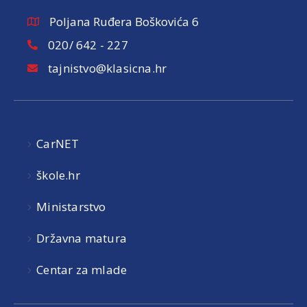
Poljana Ruđera Boškovića 6
020/ 642 - 227
tajnistvo@klasicna.hr
CarNET
škole.hr
Ministarstvo
Državna matura
Centar za mlade