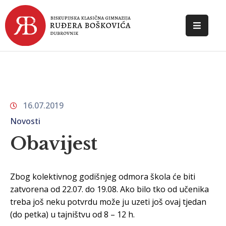
POČETNA
O
ŠKOLI
16.07.2019
DOKUMENTI
Novosti
NOVOSTI
Obavijest
KONTAKT
Zbog kolektivnog godišnjeg odmora škola će biti
zatvorena od 22.07. do 19.08. Ako bilo tko od učenika
treba još neku potvrdu može ju uzeti još ovaj tjedan
(do petka) u tajništvu od 8 – 12 h.