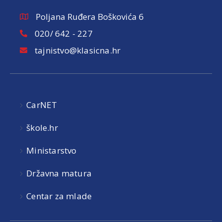
Poljana Ruđera Boškovića 6
020/ 642 - 227
tajnistvo@klasicna.hr
CarNET
škole.hr
Ministarstvo
Državna matura
Centar za mlade