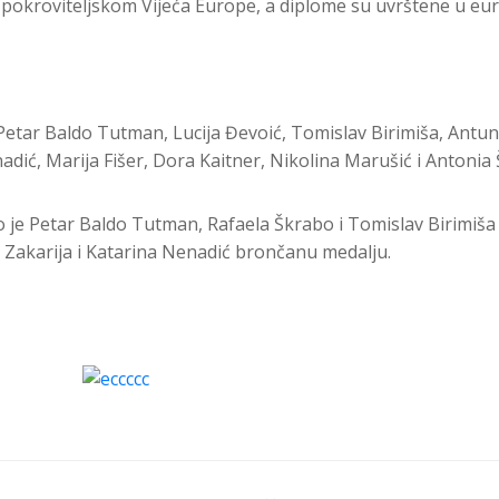
okroviteljskom Vijeća Europe, a diplome su uvrštene u euro
etar Baldo Tutman, Lucija Đevoić, Tomislav Birimiša, Antun 
adić, Marija Fišer, Dora Kaitner, Nikolina Marušić i Antoni
 je Petar Baldo Tutman, Rafaela Škrabo i Tomislav Birimiša s
n Zakarija i Katarina Nenadić brončanu medalju.