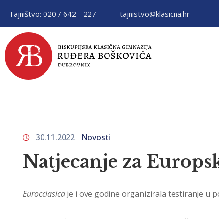
Tajništvo: 020 / 642 - 227
tajnistvo@klasicna.hr
30.11.2022
Novosti
Natjecanje za Europsk
Eurocclasica
je i ove godine organizirala testiranje u