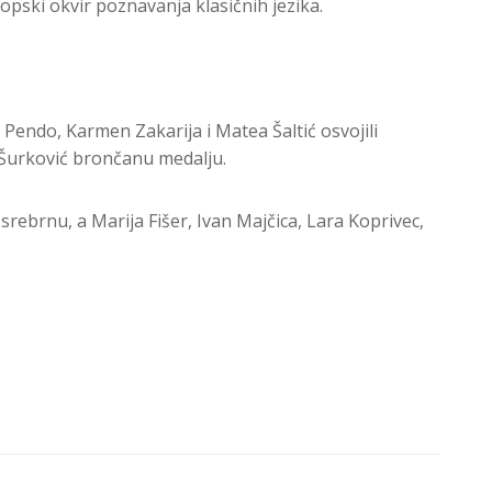
pski okvir poznavanja klasičnih jezika.
Pendo, Karmen Zakarija i Matea Šaltić osvojili
a Šurković brončanu medalju.
rebrnu, a Marija Fišer, Ivan Majčica, Lara Koprivec,