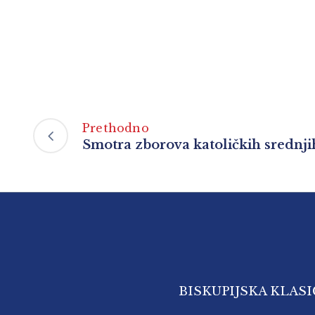
Prethodno
Smotra zborova katoličkih srednji
BISKUPIJSKA KLAS