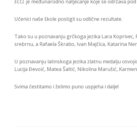
ECCL
je međunarodno natjecanje koje se održava pod p
Učenici naše škole postigli su odlične rezultate.
Tako su u poznavanju grčkoga jezika Lara Koprivec, P
srebrnu, a Rafaela Škrabo, Ivan Majčica, Katarina Nen
U poznavanju latinskoga jezika zlatnu medalju osvojio
Lucija Đevoić, Matea Šaltić, Nikolina Marušić, Karme
Svima čestitamo i želimo puno uspjeha i dalje!