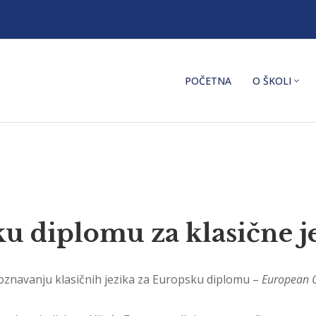
POČETNA
O ŠKOLI
u diplomu za klasične j
 poznavanju klasičnih jezika za Europsku diplomu –
European