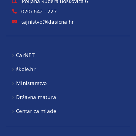
Poljana Ruđera Boškovića 6
020/ 642 - 227
tajnistvo@klasicna.hr
CarNET
škole.hr
Ministarstvo
Državna matura
Centar za mlade