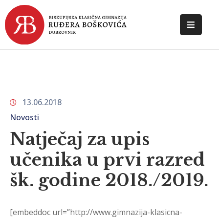
POČETNA
O
ŠKOLI
13.06.2018
DOKUMENTI
Novosti
NOVOSTI
Natječaj za upis
KONTAKT
učenika u prvi razred
šk. godine 2018./2019.
[embeddoc url=”http://www.gimnazija-klasicna-