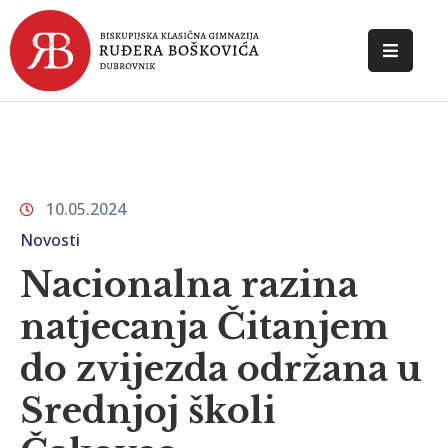
POČETNA
O
ŠKOLI
10.05.2024
DOKUMENTI
Novosti
NOVOSTI
Nacionalna razina
KONTAKT
natjecanja Čitanjem
do zvijezda održana u
Srednjoj školi