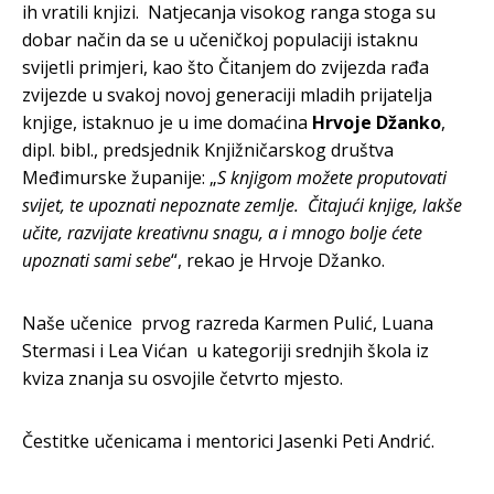
ih vratili knjizi. Natjecanja visokog ranga stoga su
dobar način da se u učeničkoj populaciji istaknu
svijetli primjeri, kao što Čitanjem do zvijezda rađa
zvijezde u svakoj novoj generaciji mladih prijatelja
knjige, istaknuo je u ime domaćina
Hrvoje Džanko
,
dipl. bibl., predsjednik Knjižničarskog društva
Međimurske županije: „
S knjigom možete proputovati
svijet, te upoznati nepoznate zemlje. Čitajući knjige, lakše
učite, razvijate kreativnu snagu, a i mnogo bolje ćete
upoznati sami sebe
“, rekao je Hrvoje Džanko.
Naše učenice prvog razreda Karmen Pulić, Luana
Stermasi i Lea Vićan u kategoriji srednjih škola iz
kviza znanja su osvojile četvrto mjesto.
Čestitke učenicama i mentorici Jasenki Peti Andrić.