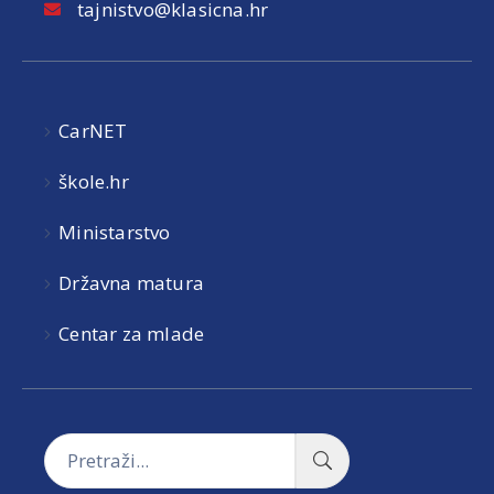
tajnistvo@klasicna.hr
CarNET
škole.hr
Ministarstvo
Državna matura
Centar za mlade