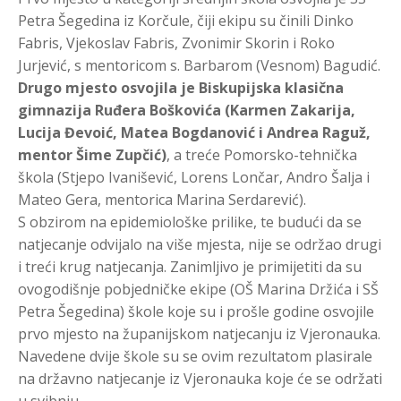
Petra Šegedina iz Korčule, čiji ekipu su činili Dinko
Fabris, Vjekoslav Fabris, Zvonimir Skorin i Roko
Jurjević, s mentoricom s. Barbarom (Vesnom) Bagudić.
Drugo mjesto osvojila je Biskupijska klasična
gimnazija Ruđera Boškovića (Karmen Zakarija,
Lucija Đevoić, Matea Bogdanović i Andrea Raguž,
mentor Šime Zupčić)
, a treće Pomorsko-tehnička
škola (Stjepo Ivanišević, Lorens Lončar, Andro Šalja i
Mateo Gera, mentorica Marina Serdarević).
S obzirom na epidemiološke prilike, te budući da se
natjecanje odvijalo na više mjesta, nije se održao drugi
i treći krug natjecanja. Zanimljivo je primijetiti da su
ovogodišnje pobjedničke ekipe (OŠ Marina Držića i SŠ
Petra Šegedina) škole koje su i prošle godine osvojile
prvo mjesto na županijskom natjecanju iz Vjeronauka.
Navedene dvije škole su se ovim rezultatom plasirale
na državno natjecanje iz Vjeronauka koje će se održati
u svibnju.