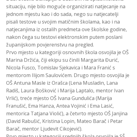
situaciju, nije bilo moguće organizirati natjecanje na
jednom mjestu kao i do sada, nego su natjecatelji
pisali testove u svojim matičnim školama, kao i na
natjecanjima iz ostalih predmeta ove školske godine,
nakon čega su testovi elektronskim putem poslani
županijskom povjerenstvu na pregled.
Prvo mjesto u kategoriji osnovnih škola osvojila je OŠ
Marina Držića, čiji ekipu su činili Margarita Đurić,
Nicola Fusco, Tomislav Sjekavica i Mara Franić s
mentorom Ilijom Saulovićem. Drugo mjesto osvojila je
OŠ Antuna Masle iz Orašca (Lena Musladin, Lana
Radiš, Laura Bošković i Marija Laptalo, mentor Ivan
Vrlić), treće mjesto OŠ Ivana Gundulića (Marija
Franušić, Ema Hanza, Antea Vojinić i Ema Lasić,
mentorica Tatjana Violić), a četvrto mjesto OŠ Janjina
(David Rabušić, Kristina Lopin, Mateo Barač i Petar
Barač, mentor Ljudevit Cikojević).
Prvo mjesto u kategoriji srednjih škola osvojila je SŠ