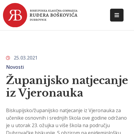
POČETNA
O
ŠKOLI
25.03.2021
DOKUMENTI
Novosti
NOVOSTI
Županijsko natjecanje
iz Vjeronauka
KONTAKT
Biskupijsko/županijsko natjecanje iz Vjeronauka za
učenike osnovnih i srednjih škola ove godine održano
je u utorak 23. ožujka u više škola na području
Dubrovačke biskupije. S obzirom na epidemiološku