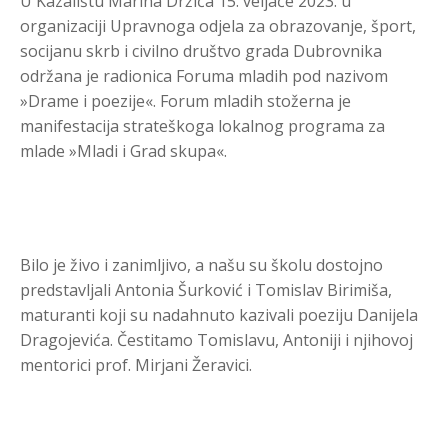
U Kazalištu Marina Držića 15. veljače 2023. u
organizaciji Upravnoga odjela za obrazovanje, šport,
socijanu skrb i civilno društvo grada Dubrovnika
održana je radionica Foruma mladih pod nazivom
»Drame i poezije«. Forum mladih stožerna je
manifestacija strateškoga lokalnog programa za
mlade »Mladi i Grad skupa«.
Bilo je živo i zanimljivo, a našu su školu dostojno
predstavljali Antonia Šurković i Tomislav Birimiša,
maturanti koji su nadahnuto kazivali poeziju Danijela
Dragojevića. Čestitamo Tomislavu, Antoniji i njihovoj
mentorici prof. Mirjani Žeravici.