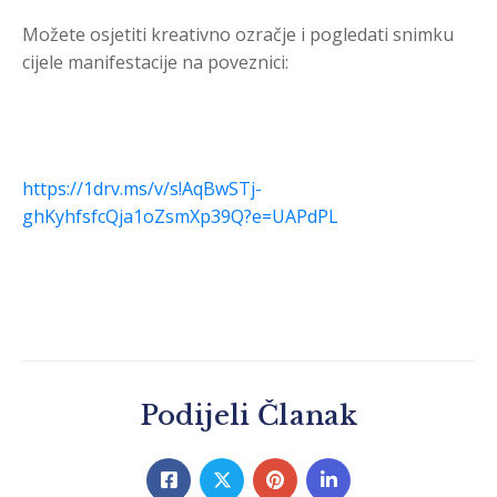
Možete osjetiti kreativno ozračje i pogledati snimku
cijele manifestacije na poveznici:
https://1drv.ms/v/s!AqBwSTj-
ghKyhfsfcQja1oZsmXp39Q?e=UAPdPL
Podijeli Članak