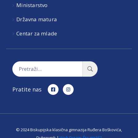
Ministarstvo
Državna matura
Centar za mlade
Pratite nas
© 2024 Biskupijska klasična gimnazija Ruđera Boškovića,
Dubrovnik |
Web Dizajn: Što misliš?