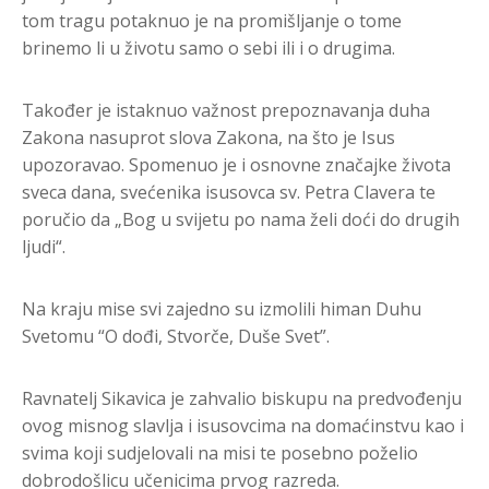
tom tragu potaknuo je na promišljanje o tome
brinemo li u životu samo o sebi ili i o drugima.
Također je istaknuo važnost prepoznavanja duha
Zakona nasuprot slova Zakona, na što je Isus
upozoravao. Spomenuo je i osnovne značajke života
sveca dana, svećenika isusovca sv. Petra Clavera te
poručio da „Bog u svijetu po nama želi doći do drugih
ljudi“.
Na kraju mise svi zajedno su izmolili himan Duhu
Svetomu “O dođi, Stvorče, Duše Svet”.
Ravnatelj Sikavica je zahvalio biskupu na predvođenju
ovog misnog slavlja i isusovcima na domaćinstvu kao i
svima koji sudjelovali na misi te posebno poželio
dobrodošlicu učenicima prvog razreda.