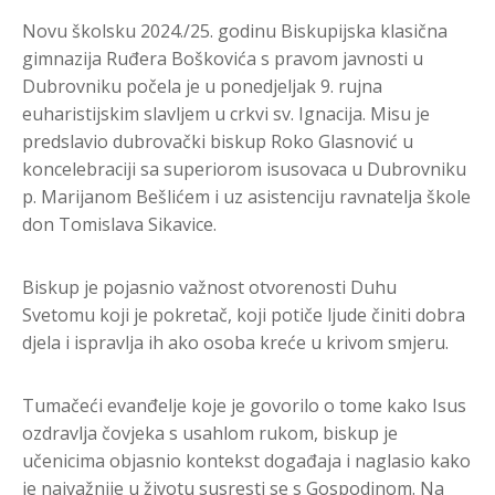
Novu školsku 2024./25. godinu Biskupijska klasična
gimnazija Ruđera Boškovića s pravom javnosti u
Dubrovniku počela je u ponedjeljak 9. rujna
euharistijskim slavljem u crkvi sv. Ignacija. Misu je
predslavio dubrovački biskup Roko Glasnović u
koncelebraciji sa superiorom isusovaca u Dubrovniku
p. Marijanom Bešlićem i uz asistenciju ravnatelja škole
don Tomislava Sikavice.
Biskup je pojasnio važnost otvorenosti Duhu
Svetomu koji je pokretač, koji potiče ljude činiti dobra
djela i ispravlja ih ako osoba kreće u krivom smjeru.
Tumačeći evanđelje koje je govorilo o tome kako Isus
ozdravlja čovjeka s usahlom rukom, biskup je
učenicima objasnio kontekst događaja i naglasio kako
je najvažnije u životu susresti se s Gospodinom. Na