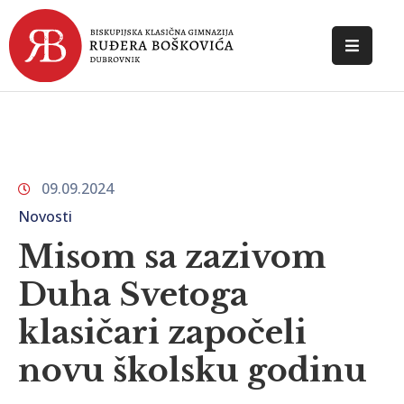
POČETNA
O
ŠKOLI
09.09.2024
DOKUMENTI
Novosti
NOVOSTI
Misom sa zazivom
KONTAKT
Duha Svetoga
klasičari započeli
novu školsku godinu